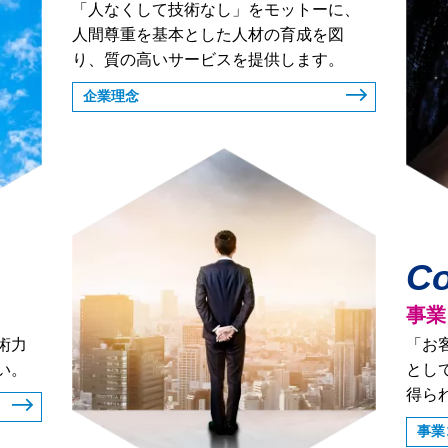
「人なくして技術なし」をモットーに、
人間尊重を基本とした人材の育成を図
り、質の高いサービスを提供します。
企業理念
Co
事業
術力
「お
い。
とし
得ら
事業