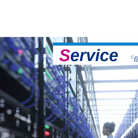
Service
『信