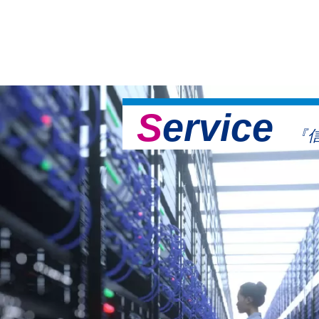
Service
『信