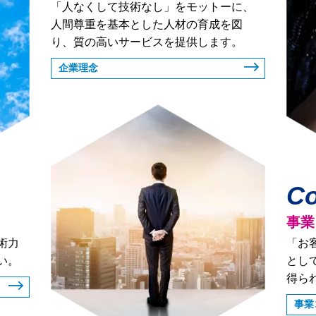
「人なくして技術なし」をモットーに、
人間尊重を基本とした人材の育成を図
り、質の高いサービスを提供します。
企業理念
Co
事業
術力
「お
い。
とし
得ら
事業