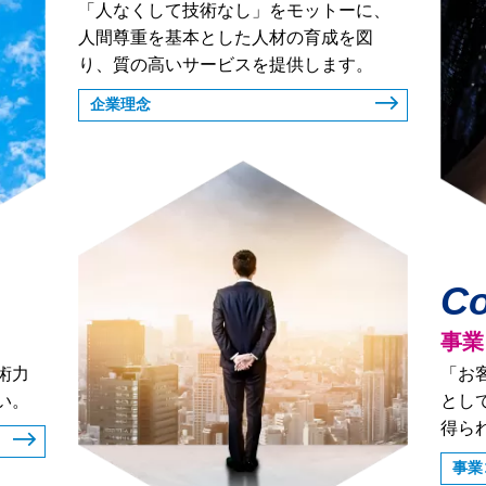
「人なくして技術なし」をモットーに、
人間尊重を基本とした人材の育成を図
り、質の高いサービスを提供します。
企業理念
Co
事業
術力
「お
い。
とし
得ら
事業