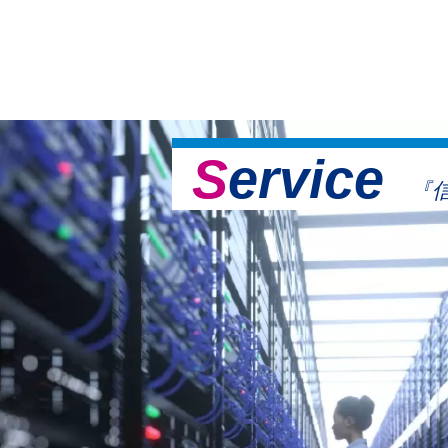
Service
『信