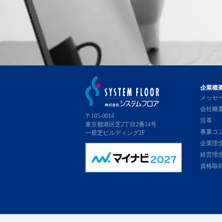
企業概
メッセ
会社概
〒105-0014
沿革
東京都港区芝2丁目2番14号
事業コ
一星芝ビルディング2F
企業理
経営理
資格取