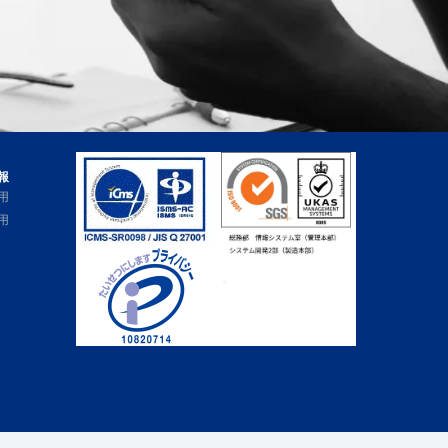
報
用
用