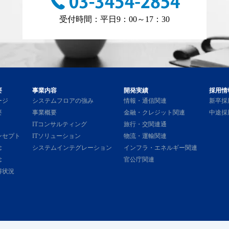
受付時間：平日9：00～17：30
要
事業内容
開発実績
採用情
ージ
システムフロアの強み
情報・通信関連
新卒採
要
事業概要
金融・クレジット関連
中途採
ITコンサルティング
旅行・交関連通
ンセプト
ITソリューション
物流・運輸関連
念
システムインテグレーション
インフラ・エネルギー関連
念
官公庁関連
得状況