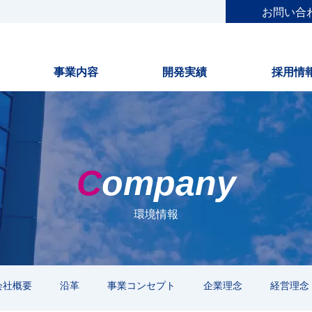
お問い合
事業内容
開発実績
採用情
Company
環境情報
会社概要
沿革
事業コンセプト
企業理念
経営理念