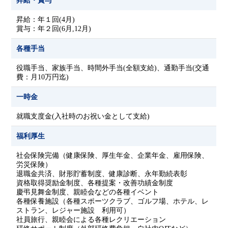
昇給・賞与
昇給：年１回(4月)
賞与：年２回(6月,12月)
各種手当
役職手当、家族手当、時間外手当(全額支給)、通勤手当(交通
費：月10万円迄)
一時金
就職支度金(入社時のお祝い金として支給)
福利厚生
社会保険完備（健康保険、厚生年金、企業年金、雇用保険、
労災保険）
退職金共済、財形貯蓄制度、健康診断、永年勤続表彰
資格取得奨励金制度、各種提案・改善功績金制度
慶弔見舞金制度、親睦会などの各種イベント
各種保養施設（各種スポーツクラブ、ゴルフ場、ホテル、レ
ストラン、レジャー施設 利用可）
社員旅行、親睦会による各種レクリエーション