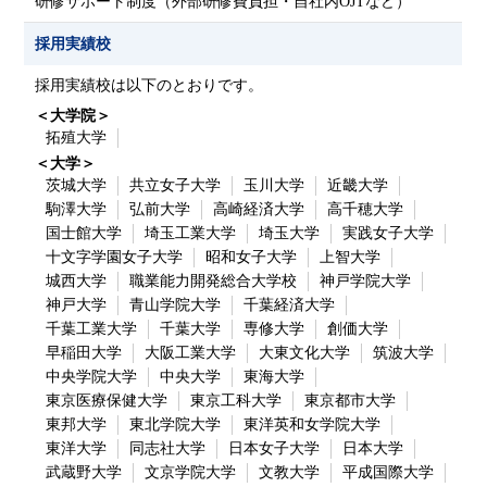
研修サポート制度（外部研修費負担・自社内OJTなど）
採用実績校
採用実績校は以下のとおりです。
＜大学院＞
拓殖大学
＜大学＞
茨城大学
共立女子大学
玉川大学
近畿大学
駒澤大学
弘前大学
高崎経済大学
高千穂大学
国士館大学
埼玉工業大学
埼玉大学
実践女子大学
十文字学園女子大学
昭和女子大学
上智大学
城西大学
職業能力開発総合大学校
神戸学院大学
神戸大学
青山学院大学
千葉経済大学
千葉工業大学
千葉大学
専修大学
創価大学
早稲田大学
大阪工業大学
大東文化大学
筑波大学
中央学院大学
中央大学
東海大学
東京医療保健大学
東京工科大学
東京都市大学
東邦大学
東北学院大学
東洋英和女学院大学
東洋大学
同志社大学
日本女子大学
日本大学
武蔵野大学
文京学院大学
文教大学
平成国際大学