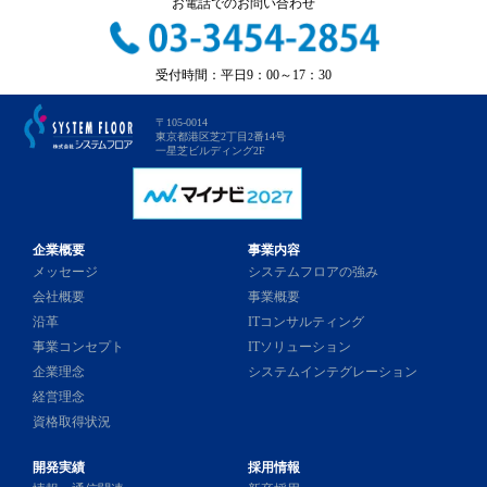
お電話でのお問い合わせ
受付時間：平日9：00～17：30
〒105-0014
東京都港区芝2丁目2番14号
一星芝ビルディング2F
企業概要
事業内容
メッセージ
システムフロアの強み
会社概要
事業概要
沿革
ITコンサルティング
事業コンセプト
ITソリューション
企業理念
システムインテグレーション
経営理念
資格取得状況
開発実績
採用情報