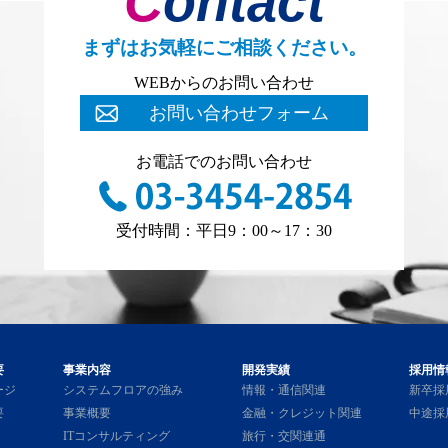
Contact
まずはお気軽にご相談ください。
WEBからのお問い合わせ
お問い合わせフォーム
お電話でのお問い合わせ
受付時間：平日9：00～17：30
要
事業内容
開発実績
採用情
ージ
システムフロアの強み
情報・通信関連
新卒採
要
事業概要
金融・クレジット関連
中途採
ITコンサルティング
旅行・交関連通