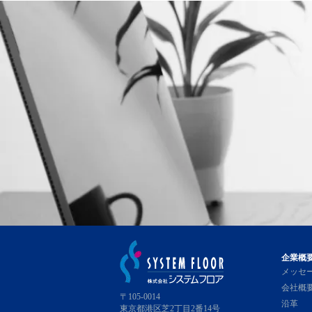
企業概
メッセ
会社概
〒105-0014
沿革
東京都港区芝2丁目2番14号