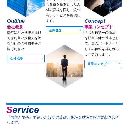
間尊重を基本とした人
材の育成を図り、質の
高いサービスを提供し
Outline
Concept
ます。
会社概要
事業コンセプト
企業理念
長年にわたり築き上げ
「お客様第一の徹底」
てきた高い技術力を誇
を経営方針の基本とし
る当社の会社概要をご
て、真のパートナーと
覧ください。
しての信頼を得られる
よう努力します。
会社概要
事業コンセプト
Service
『信頼と技術』で築いた42年の実績。確かな技術で社会貢献をめざ
します。