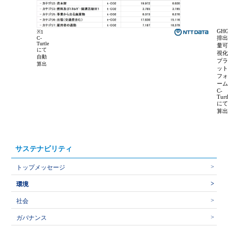
GH
※1
排
C-
Turtle
量
にて
視
自動
プ
算出
ッ
フ
ー
C-
Turt
に
算
サステナビリティ
トップメッセージ
環境
社会
ガバナンス