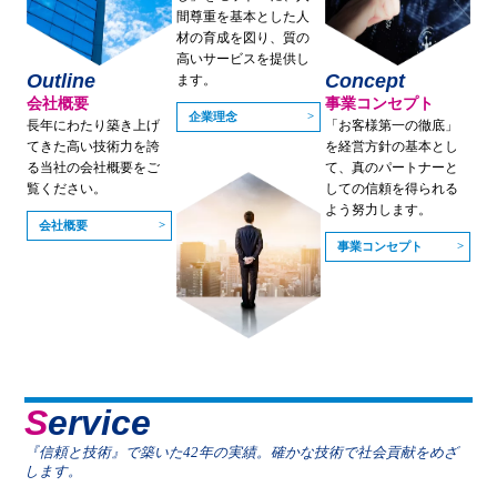
間尊重を基本とした人
材の育成を図り、質の
高いサービスを提供し
Outline
Concept
ます。
会社概要
事業コンセプト
企業理念
長年にわたり築き上げ
「お客様第一の徹底」
てきた高い技術力を誇
を経営方針の基本とし
る当社の会社概要をご
て、真のパートナーと
覧ください。
しての信頼を得られる
よう努力します。
会社概要
事業コンセプト
Service
『信頼と技術』で築いた42年の実績。確かな技術で社会貢献をめざ
します。